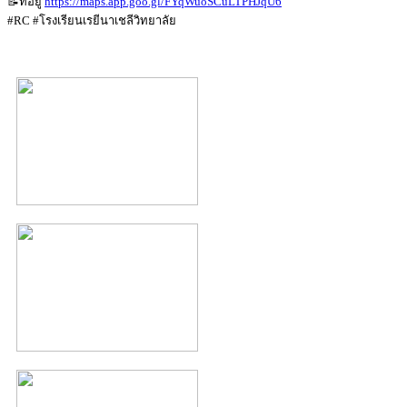
📝ที่อยู่
https://maps.app.goo.gl/FYqWuoSCuLTPHJqU6
#RC #โรงเรียนเรยีนาเชลีวิทยาลัย