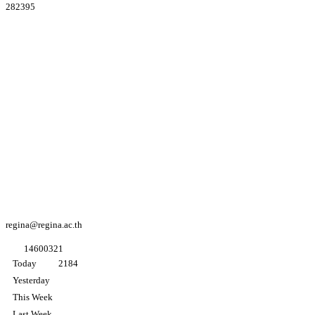
282395
Youtube
Regina coeli
college
Facebook
Regina coeli
college
Facebook
อนุบาล K3
regina@regina.ac.th
1
4
6
0
0
3
2
1
Today
2184
Yesterday
This Week
Last Week