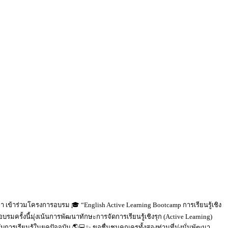
 เข้าร่วมโครงการอบรม 🎓 “English Active Learning Bootcamp การเรียนรู้เชิง
รั้งนี้มุ่งเน้นการพัฒนาทักษะการจัดการเรียนรู้เชิงรุก (Active Learning)
รียนรู้ในยุคปัจจุบัน 🌎💻✨ ขอชื่นชมคุณครูทั้งสองท่านที่มุ่งมั่นพัฒนา