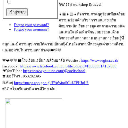
กิจกรรม workshop & travel
👧🏽👧🏻👧กิจกรรมภาคฤดูร้อนเพื่อเตรียม
ความพร้อมด้านวิชาการ และส่งเสริม
Forgot your password?
ศักยภาพนักเรียนรายบุคคลตามความถนัด
Forgot your username?
และสนใจ เพื่อเพิ่มทักษะสมรรถนะด้วย
กิจกรรมที่หลากหลาย บนฐานการเรียนรู้ที่
สนุกและมีความสุข ภายใต้ความเป็นหญิงไทยใจสากล ที่ทรงคุณค่าความดีงาม
และยอมรับในความแตกต่าง🩵❤️💛💚
💙❤️💛💚 🏫โรงเรียนเรยีนาเชลีวิทยาลัย Website :
https://www.regina.ac.th
Facebook :
https://www.facebook.com/profile.php?id=100063614137880
🎥YouTube :
https://www.youtube.com/@coelischool
☎️เบอร์โทร : 053282395
📝ที่อยู่
https://maps.app.goo.gl/FYqWuoSCuLTPHJqU6
#RC #โรงเรียนเรยีนาเชลีวิทยาลัย