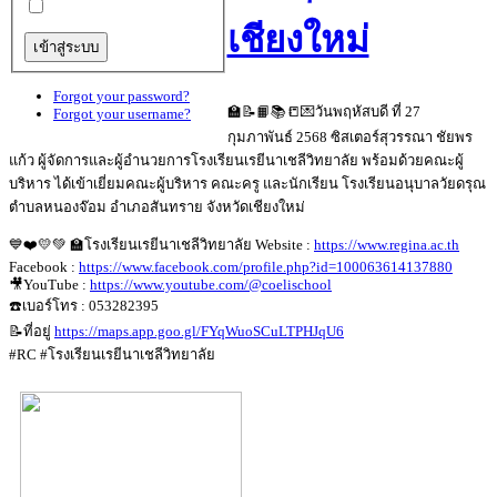
เชียงใหม่
Forgot your password?
🏫📝📙📚📒💌วันพฤหัสบดี ที่ 27
Forgot your username?
กุมภาพันธ์ 2568 ซิสเตอร์สุวรรณา ชัยพร
แก้ว ผู้จัดการและผู้อำนวยการโรงเรียนเรยีนาเชลีวิทยาลัย พร้อมด้วยคณะผู้
บริหาร ได้เข้าเยี่ยมคณะผู้บริหาร คณะครู และนักเรียน โรงเรียนอนุบาลวัยดรุณ
ตำบลหนองจ๊อม อำเภอสันทราย จังหวัดเชียงใหม่
💙❤️💛💚 🏫โรงเรียนเรยีนาเชลีวิทยาลัย Website :
https://www.regina.ac.th
Facebook :
https://www.facebook.com/profile.php?id=100063614137880
🎥YouTube :
https://www.youtube.com/@coelischool
☎️เบอร์โทร : 053282395
📝ที่อยู่
https://maps.app.goo.gl/FYqWuoSCuLTPHJqU6
#RC #โรงเรียนเรยีนาเชลีวิทยาลัย