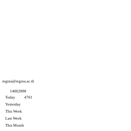
Youtube
Regina coeli
college
Facebook
Regina coeli
college
Facebook
อนุบาล K3
regina@regina.ac.th
1
4
6
0
2
8
9
8
Today
4761
Yesterday
This Week
Last Week
This Month