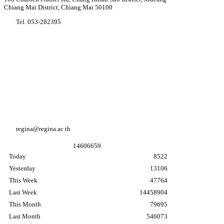
Chiang Mai District, Chiang Mai 50100
Tel. 053-282395
Youtube Regina coeli college
Facebook Regina coeli college
Facebook อนุบาล K3
regina@regina.ac.th
1
4
6
0
6
6
5
9
Today
8522
Yesterday
13106
This Week
47764
Last Week
14458904
This Month
79695
Last Month
546073