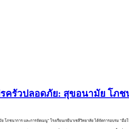
รครัวปลอดภัย: สุขอนามัย โภช
มัย โภชนาการ และการจัดเมนู” โรงเรียนเรยีนาเชลีวิทยาลัย ได้จัดการอบรม “มื