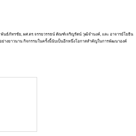
ันธ์ภัทรชัย, ผศ.ดร.จรรยวรรธน์ ตัณฑ์เจริญรัตน์ วุฒิจำนงค์, และ อาจารย์โยธิน
างยาวนาน กิจกรรมในครั้งนี้นับเป็นอีกหนึ่งโอกาสสำคัญในการพัฒนาองค์