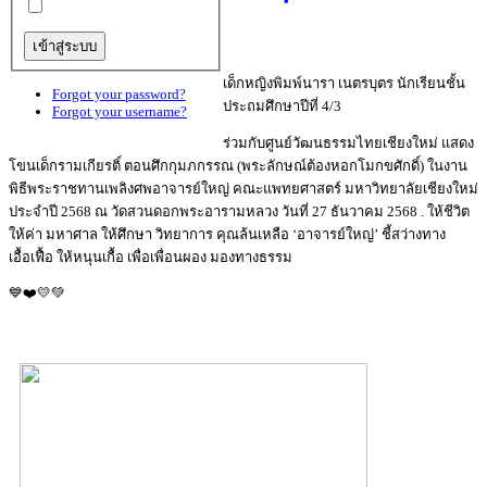
เด็กหญิงพิมพ์นารา เนตรบุตร นักเรียนชั้น
Forgot your password?
ประถมศึกษาปีที่ 4/3
Forgot your username?
ร่วมกับศูนย์วัฒนธรรมไทยเชียงใหม่ แสดง
โขนเด็กรามเกียรติ์ ตอนศึกกุมภกรรณ (พระลักษณ์ต้องหอกโมกขศักดิ์) ในงาน
พิธีพระราชทานเพลิงศพอาจารย์ใหญ่ คณะแพทยศาสตร์ มหาวิทยาลัยเชียงใหม่
ประจำปี 2568 ณ วัดสวนดอกพระอารามหลวง วันที่ 27 ธันวาคม 2568 . ให้ชีวิต
ให้ค่า มหาศาล ให้ศึกษา วิทยาการ คุณล้นเหลือ ‘อาจารย์ใหญ่’ ชี้สว่างทาง
เอื้อเฟื้อ ให้หนุนเกื้อ เพื่อเพื่อนผอง มองทางธรรม
💙❤️💛💚