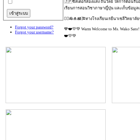
🇯🇵ซิสเตอร์ส่องแสง ถิ่นวัลย์ ให้การต้อนร
เรียนการสอนวิชาภาษาญี่ปุ่น และเก็บข้อมูล
🙋‍♀️🎋🎍🎎🎏ทางโรงเรียนเรยีนาเชลีวิทยาลั
Forgot your password?
💙❤️💛💚 Warm Welcome to Ms. Wako Sato! 🇯
Forgot your username?
❤️💛💚