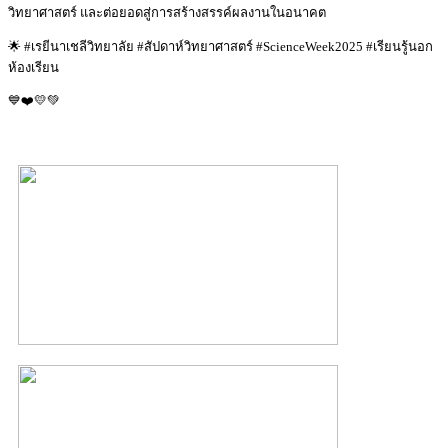
วิทยาศาสตร์ และต่อยอดสู่การสร้างสรรค์ผลงานในอนาคต
🌟 #เรยีนาเชลีวิทยาลัย #สัปดาห์วิทยาศาสตร์ #ScienceWeek2025 #เรียนรู้นอก
ห้องเรียน
💙❤️💛💚