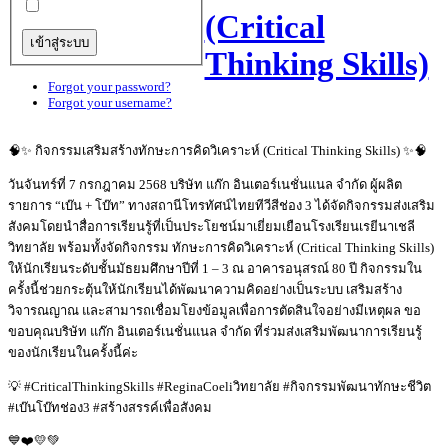
(Critical
Thinking Skills)
Forgot your password?
Forgot your username?
🧠✨ กิจกรรมเสริมสร้างทักษะการคิดวิเคราะห์ (Critical Thinking Skills) ✨🧠
วันจันทร์ที่ 7 กรกฎาคม 2568 บริษัท แก๊ก อินเตอร์เนชั่นแนล จำกัด ผู้ผลิต
รายการ “เบ๊น + โบ๊ท” ทางสถานีโทรทัศน์ไทยทีวีสีช่อง 3 ได้จัดกิจกรรมส่งเสริม
สังคมโดยนำสื่อการเรียนรู้ที่เป็นประโยชน์มาเยี่ยมเยือนโรงเรียนเรยีนาเชลี
วิทยาลัย พร้อมทั้งจัดกิจกรรม ทักษะการคิดวิเคราะห์ (Critical Thinking Skills)
ให้นักเรียนระดับชั้นมัธยมศึกษาปีที่ 1 – 3 ณ อาคารอนุสรณ์ 80 ปี กิจกรรมใน
ครั้งนี้ช่วยกระตุ้นให้นักเรียนได้พัฒนาความคิดอย่างเป็นระบบ เสริมสร้าง
วิจารณญาณ และสามารถเชื่อมโยงข้อมูลเพื่อการตัดสินใจอย่างมีเหตุผล ขอ
ขอบคุณบริษัท แก๊ก อินเตอร์เนชั่นแนล จำกัด ที่ร่วมส่งเสริมพัฒนาการเรียนรู้
ของนักเรียนในครั้งนี้ค่ะ
💡 #CriticalThinkingSkills #ReginaCoeliวิทยาลัย #กิจกรรมพัฒนาทักษะชีวิต
#เบ๊นโบ๊ทช่อง3 #สร้างสรรค์เพื่อสังคม
💙❤️💛💚