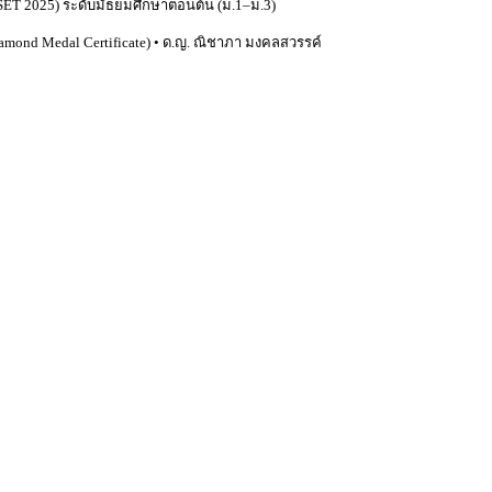
TESET 2025) ระดับมัธยมศึกษาตอนต้น (ม.1–ม.3)
iamond Medal Certificate) • ด.ญ. ณิชาภา มงคลสวรรค์