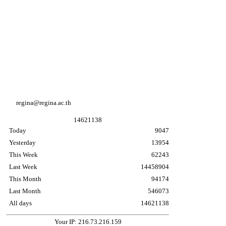
Youtube Regina coeli college
Facebook Regina coeli college
Facebook อนุบาล K3
regina@regina.ac.th
1
4
6
2
1
1
3
8
Today
9047
Yesterday
13954
This Week
62243
Last Week
14458904
This Month
94174
Last Month
546073
All days
14621138
Your IP: 216.73.216.159