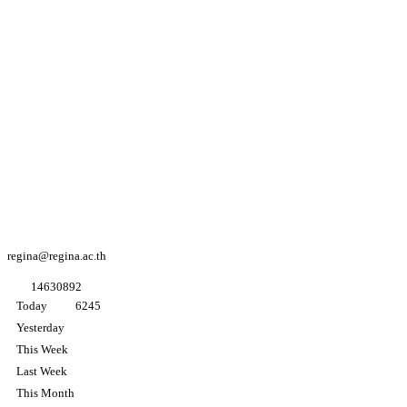
Youtube
Regina coeli
college
Facebook
Regina coeli
college
Facebook
อนุบาล K3
regina@regina.ac.th
1
4
6
3
0
8
9
2
Today
6245
Yesterday
This Week
Last Week
This Month