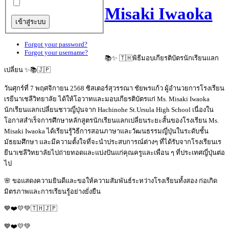
Misaki Iwaoka
Forgot your password?
Forgot your username?
📚✨ 🇹🇭พิธีมอบเกียรติบัตรนักเรียนแลก
เปลี่ยน ✨📚🇯🇵
วันศุกร์ที่ 7 พฤศจิกายน 2568 ซิสเตอร์สุวรรณา ชัยพรแก้ว ผู้อำนวยการโรงเรียน
เรยีนาเชลีวิทยาลัย ได้ให้โอวาทและมอบเกียรติบัตรแก่ Ms. Misaki Iwaoka
นักเรียนแลกเปลี่ยนชาวญี่ปุ่นจาก Hachinohe St.Ursula High School เนื่องใน
โอกาสสำเร็จการศึกษาหลักสูตรนักเรียนแลกเปลี่ยนระยะสั้นของโรงเรียน Ms.
Misaki Iwaoka ได้เรียนรู้วิธีการสอนภาษาและวัฒนธรรมญี่ปุ่นในระดับชั้น
มัธยมศึกษา และมีความตั้งใจที่จะนำประสบการณ์ต่างๆ ที่ได้รับจากโรงเรียนเร
ยีนาเชลีวิทยาลัยไปถ่ายทอดและแบ่งปันแก่คุณครูและเพื่อน ๆ ที่ประเทศญี่ปุ่นต่อ
ไป
🌸 ขอแสดงความยินดีและขอให้ความสัมพันธ์ระหว่างโรงเรียนทั้งสอง ก่อเกิด
มิตรภาพและการเรียนรู้อย่างยั่งยืน
💙❤️💛💚🇹🇭🇯🇵
💙❤️💛💚