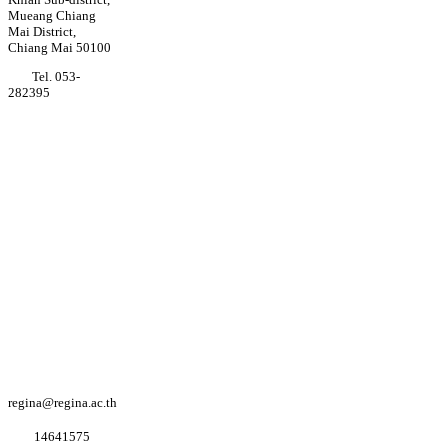
Mueang Chiang
Mai District,
Chiang Mai 50100
Tel. 053-
282395
Youtube
Regina coeli
college
Facebook
Regina coeli
college
Facebook
อนุบาล K3
regina@regina.ac.th
1
4
6
4
1
5
7
5