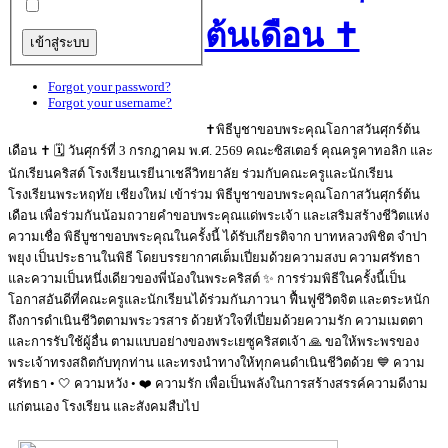
ต้นเดือน ✝️
Forgot your password?
Forgot your username?
✝️พิธีบูชาขอบพระคุณโอกาสวันศุกร์ต้น
เดือน ✝️ 🗓️ วันศุกร์ที่ 3 กรกฎาคม พ.ศ. 2569 คณะซิสเตอร์ คุณครูคาทอลิก และ
นักเรียนคริสต์ โรงเรียนเรยีนาเชลีวิทยาลัย ร่วมกับคณะครูและนักเรียน
โรงเรียนพระหฤทัย เชียงใหม่ เข้าร่วม พิธีบูชาขอบพระคุณโอกาสวันศุกร์ต้น
เดือน เพื่อร่วมกันน้อมถวายคำขอบพระคุณแด่พระเจ้า และเสริมสร้างชีวิตแห่ง
ความเชื่อ พิธีบูชาขอบพระคุณในครั้งนี้ ได้รับเกียรติจาก บาทหลวงพิชิต จำปา
พยุง เป็นประธานในพิธี โดยบรรยากาศเต็มเปี่ยมด้วยความสงบ ความศรัทธา
และความเป็นหนึ่งเดียวของพี่น้องในพระคริสต์ ✨ การร่วมพิธีในครั้งนี้เป็น
โอกาสอันดีที่คณะครูและนักเรียนได้ร่วมกันภาวนา ฟื้นฟูชีวิตจิต และตระหนัก
ถึงการดำเนินชีวิตตามพระวรสาร ด้วยหัวใจที่เปี่ยมด้วยความรัก ความเมตตา
และการรับใช้ผู้อื่น ตามแบบอย่างของพระเยซูคริสตเจ้า 🙏 ขอให้พระพรของ
พระเจ้าทรงสถิตกับทุกท่าน และทรงนำทางให้ทุกคนดำเนินชีวิตด้วย 💙 ความ
ศรัทธา • 🤍 ความหวัง • ❤️ ความรัก เพื่อเป็นพลังในการสร้างสรรค์ความดีงาม
แก่ตนเอง โรงเรียน และสังคมสืบไป