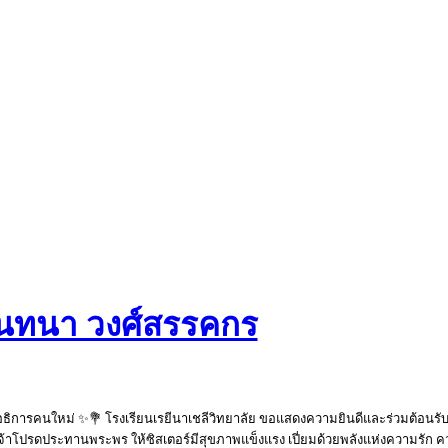
จันทนา วงศ์สรรคกร
บอธิการคนใหม่ ✨💐 โรงเรียนเรยีนาเชลีวิทยาลัย ขอแสดงความยินดีและร่วมต้อนร
เจ้าโปรดประทานพระพร ให้ซิสเตอร์มีสุขภาพแข็งแรง เปี่ยมด้วยพลังแห่งความร