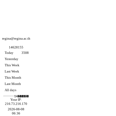
Facebook
Regina coeli
college
Facebook
อนุบาล K3
regina@regina.ac.th
1
4
6
2
8
1
5
5
Today
3508
Yesterday
This Week
Last Week
This Month
Last Month
All days
14458904
14628155
101191
546073
12556
69260
Your IP:
216.73.216.170
2026-08-08
06:36