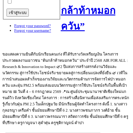
กล้าท้าหมอก
ควัน”
Forgot your password?
Forgot your username?
ขอแสดงความยินดีกับนักเรียนคนเก่ง ที่ได้รับรางวัลเหรียญเงิน โครงการ
ประกวดผลงานเยาวชน “ต้นกล้าท้าหมอกควัน” ประจำปี 2568 AIR FOR ALL :
Research & Innovation to Impact 🌿2 ปีแห่งการสร้างสรรค์งานวิจัยและ
นวัตกรรม สู่การใช้ประโยชน์จริง ขยายผลสู่การเปลี่ยนแปลงที่ยั่งยืน 🌿 เวทีใน
การนำเสนอผลสำเร็จของงานวิจัยและนวัตกรรมด้านการจัดการไฟป่า หมอก
ควัน และฝุ่น PM2.5 พร้อมส่งมอบนวัตกรรมสู่การใช้ประโยชน์จริงในพื้นที่เป้า
หมาย 📅 วันที่ 4 – 6 กรกฎาคม 2569 📍ณ ศูนย์ประชุมนานาชาติเชียงใหม่แก
รนด์วิว จังหวัดเชียงใหม่ โครงการ : การสร้างสื่อนิทานเพื่อส่งเสริมการตระหนัก
รู้เกี่ยวกับฝุ่น PM 2.5 ในเด็กปฐมวัย มีนักเรียนผู้จัดทำโครงการ ดังนี้ 1. นางสาว
กุลอรญา เครือคำ ชั้นมัธยมศึกษาปีที่ 6 2. นางสาวพชนภาภร วงศ์อ้าย ชั้น
มัธยมศึกษาปีที่ 6 3. นางสาวพรรณนารา สถิตถาวรชัย ชั้นมัธยมศึกษาปีที่ 6 ครู
ที่ปรึกษา ครูกาญจนา สุคำตุ่น ครูชุติกาญจน์ คำปา