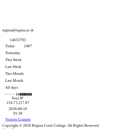
college
Facebook
อนุบาล K3
regina@regina.ac.th
1
4
6
5
3
7
9
3
Today
2467
Yesterday
This Week
Last Week
This Month
Last Month
All days
14458904
14653793
126829
546073
11820
94898
Your IP:
216.73.217.87
2026-08-10
05:30
Visitors Counter
Copyright © 2020 Regina Coeli Collage. All Rights Reserved.