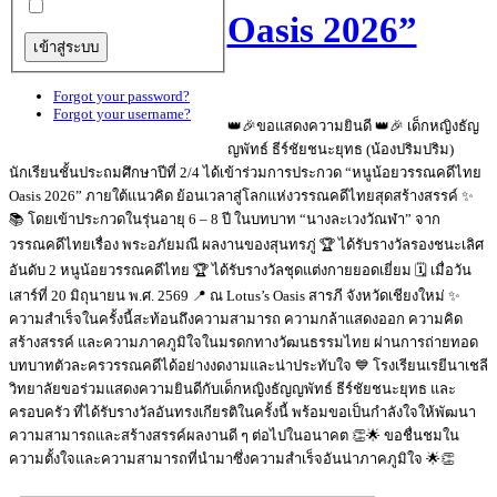
Oasis 2026”
Forgot your password?
Forgot your username?
👑🎉ขอแสดงความยินดี 👑🎉 เด็กหญิงธัญ
ญพัทธ์ ธีร์ชัยชนะยุทธ (น้องปริมปริม)
นักเรียนชั้นประถมศึกษาปีที่ 2/4 ได้เข้าร่วมการประกวด “หนูน้อยวรรณคดีไทย
Oasis 2026” ภายใต้แนวคิด ย้อนเวลาสู่โลกแห่งวรรณคดีไทยสุดสร้างสรรค์ ✨
📚 โดยเข้าประกวดในรุ่นอายุ 6 – 8 ปี ในบทบาท “นางละเวงวัณฬา” จาก
วรรณคดีไทยเรื่อง พระอภัยมณี ผลงานของสุนทรภู่ 🏆 ได้รับรางวัลรองชนะเลิศ
อันดับ 2 หนูน้อยวรรณคดีไทย 🏆 ได้รับรางวัลชุดแต่งกายยอดเยี่ยม 🗓️ เมื่อวัน
เสาร์ที่ 20 มิถุนายน พ.ศ. 2569 📍 ณ Lotus’s Oasis สารภี จังหวัดเชียงใหม่ ✨
ความสำเร็จในครั้งนี้สะท้อนถึงความสามารถ ความกล้าแสดงออก ความคิด
สร้างสรรค์ และความภาคภูมิใจในมรดกทางวัฒนธรรมไทย ผ่านการถ่ายทอด
บทบาทตัวละครวรรณคดีได้อย่างงดงามและน่าประทับใจ 💙 โรงเรียนเรยีนาเชลี
วิทยาลัยขอร่วมแสดงความยินดีกับเด็กหญิงธัญญพัทธ์ ธีร์ชัยชนะยุทธ และ
ครอบครัว ที่ได้รับรางวัลอันทรงเกียรติในครั้งนี้ พร้อมขอเป็นกำลังใจให้พัฒนา
ความสามารถและสร้างสรรค์ผลงานดี ๆ ต่อไปในอนาคต 👏🌟 ขอชื่นชมใน
ความตั้งใจและความสามารถที่นำมาซึ่งความสำเร็จอันน่าภาคภูมิใจ 🌟👏