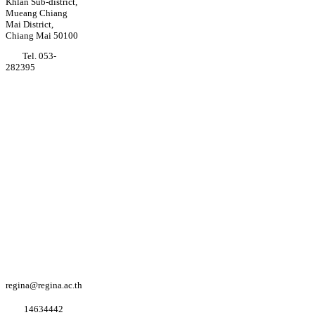
Khlan Sub-district,
Mueang Chiang
Mai District,
Chiang Mai 50100
Tel. 053-
282395
Youtube
Regina coeli
college
Facebook
Regina coeli
college
Facebook
อนุบาล K3
regina@regina.ac.th
1
4
6
3
4
4
4
2