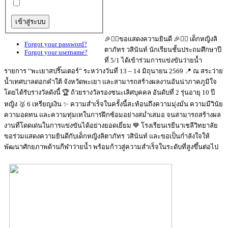
🎉🏊‍♀️ขอแสดงความยินดี 🎉🏊‍♀️ เด็กหญิงลิ
Forgot your password?
ตาภัทร วสินันท์ นักเรียนชั้นประถมศึกษาปี
Forgot your username?
ที่ 5/1 ได้เข้าร่วมการแข่งขันว่ายน้ำ
รายการ “พะเยาสปริ๊นเตอร์” ระหว่างวันที่ 13 – 14 มิถุนายน 2569 📍 ณ สระว่าย
น้ำเทศบาลดอกคำใต้ จังหวัดพะเยา และสามารถสร้างผลงานอันน่าภาคภูมิใจ
โดยได้รับรางวัลดังนี้ 🏆 ถ้วยรางวัลรองชนะเลิศบุคคล อันดับที่ 2 รุ่นอายุ 10 ปี
หญิง 🥈 6 เหรียญเงิน ✨ ความสำเร็จในครั้งนี้สะท้อนถึงความมุ่งมั่น ความมีวินัย
ความอดทน และความทุ่มเทในการฝึกซ้อมอย่างสม่ำเสมอ จนสามารถสร้างผล
งานที่โดดเด่นในการแข่งขันได้อย่างยอดเยี่ยม 💙 โรงเรียนเรยีนาเชลีวิทยาลัย
ขอร่วมแสดงความยินดีกับเด็กหญิงลิตาภัทร วสินันท์ และขอเป็นกำลังใจให้
พัฒนาศักยภาพด้านกีฬาว่ายน้ำ พร้อมก้าวสู่ความสำเร็จในระดับที่สูงขึ้นต่อไป