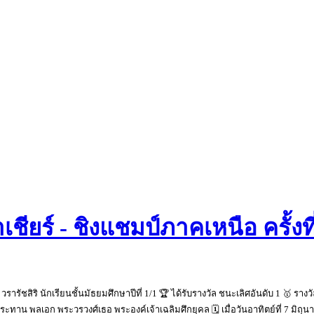
ชียร์ - ชิงแชมป์ภาคเหนือ ครั้งท
ารัชสิริ นักเรียนชั้นมัธยมศึกษาปีที่ 1/1 🏆 ได้รับรางวัล ชนะเลิศอันดับ 1 🥇 
วยประทาน พลเอก พระวรวงศ์เธอ พระองค์เจ้าเฉลิมศึกยุคล 🗓️ เมื่อวันอาทิตย์ที่ 7 มิ