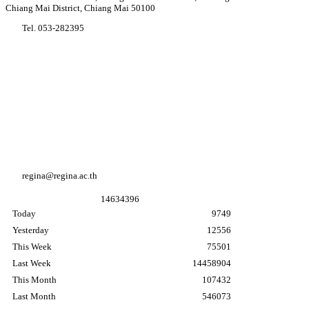
Chiang Mai District, Chiang Mai 50100
Tel. 053-282395
Youtube Regina coeli college
Facebook Regina coeli college
Facebook อนุบาล K3
regina@regina.ac.th
1
4
6
3
4
3
9
6
Today
9749
Yesterday
12556
This Week
75501
Last Week
14458904
This Month
107432
Last Month
546073